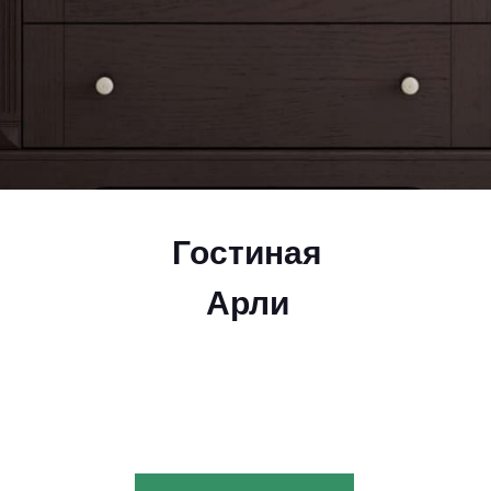
Гостиная
А
рли